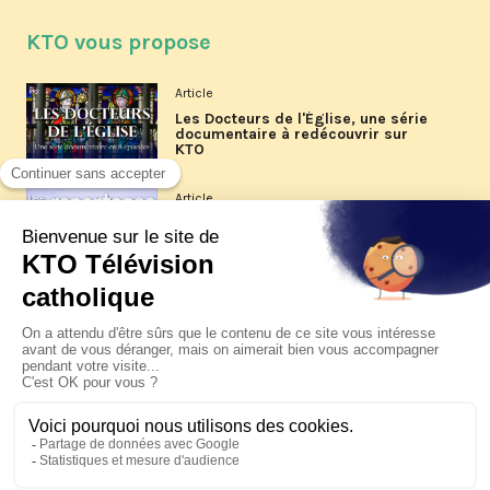
KTO vous propose
Article
Les Docteurs de l'Église, une série
documentaire à redécouvrir sur
KTO
Article
Les reportages d'été 2026 de KTO
Article
La visite pastorale du pape Léon
XIV à Assise à suivre sur KTO le
jeudi 6 août
Article
Le pape en Uruguay, Argentine et
Pérou du 6 au 17 novembre 2026