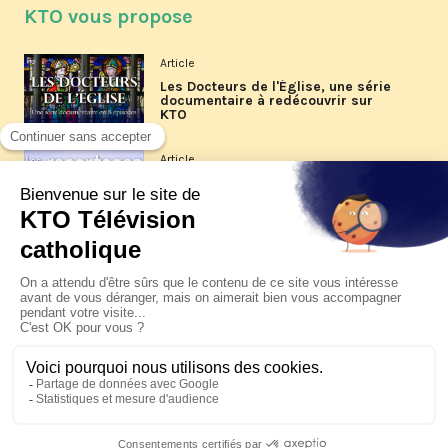
KTO vous propose
Article
Les Docteurs de l'Église, une série
documentaire à redécouvrir sur
KTO
Article
Les reportages d'été 2026 de KTO
Article
La visite pastorale du pape Léon
XIV à Assise à suivre sur KTO le
jeudi 6 août
Article
Le pape en Uruguay, Argentine et
Pérou du 6 au 17 novembre 2026