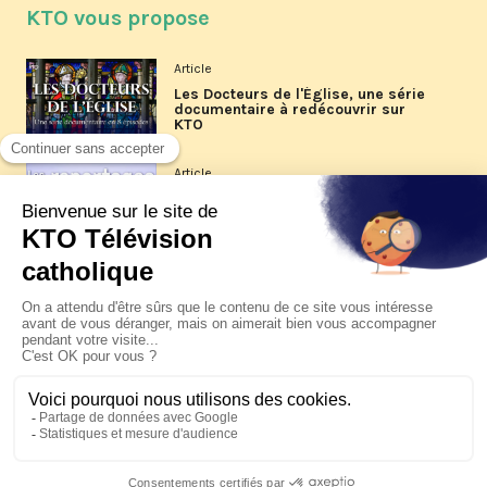
KTO vous propose
Article
Les Docteurs de l'Église, une série
documentaire à redécouvrir sur
KTO
Article
Les reportages d'été 2026 de KTO
Article
La visite pastorale du pape Léon
XIV à Assise à suivre sur KTO le
jeudi 6 août
Article
Le pape en Uruguay, Argentine et
Pérou du 6 au 17 novembre 2026