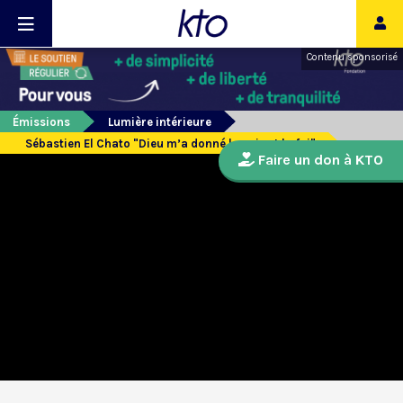
Contenu sponsorisé
Émissions
Lumière intérieure
Sébastien El Chato "Dieu m’a donné la voix et la foi"
Faire un don à KTO