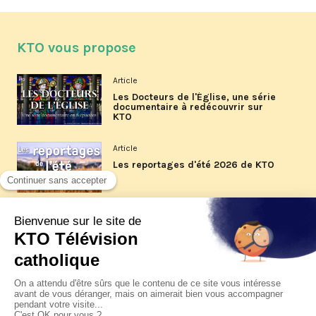
KTO vous propose
Article
Les Docteurs de l'Église, une série
documentaire à redécouvrir sur
KTO
Article
Les reportages d'été 2026 de KTO
Article
La visite pastorale du pape Léon
XIV à Assise à suivre sur KTO le
jeudi 6 août
Article
Le pape en Uruguay, Argentine et
Pérou du 6 au 17 novembre 2026