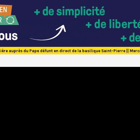
ière auprès du Pape défunt en direct de la basilique Saint-Pierre || Merc