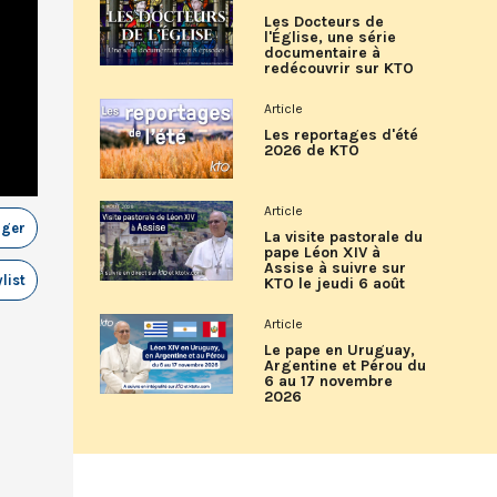
Les Docteurs de
l'Église, une série
documentaire à
redécouvrir sur KTO
Article
Les reportages d'été
2026 de KTO
Article
ager
La visite pastorale du
pape Léon XIV à
Assise à suivre sur
list
KTO le jeudi 6 août
Article
Le pape en Uruguay,
Argentine et Pérou du
6 au 17 novembre
2026