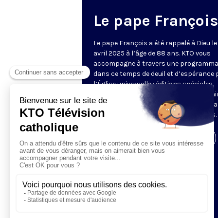
Le pape François
Le pape François a été rappelé à Dieu le
avril 2025 à l’âge de 88 ans. KTO vous
accompagne à travers une programma
dans ce temps de deuil et d’espérance 
l’Église universelle : éditions spéciales,
analyses, temps de prière, réactions, ai
que les discours et homélies qui ont m
les 12 années du pontificat de François.
Visiter la page de l'émission