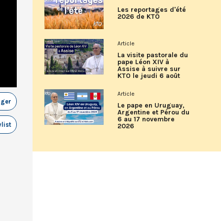
Les reportages d'été
2026 de KTO
Article
La visite pastorale du
pape Léon XIV à
Assise à suivre sur
KTO le jeudi 6 août
Article
ager
Le pape en Uruguay,
Argentine et Pérou du
6 au 17 novembre
list
2026