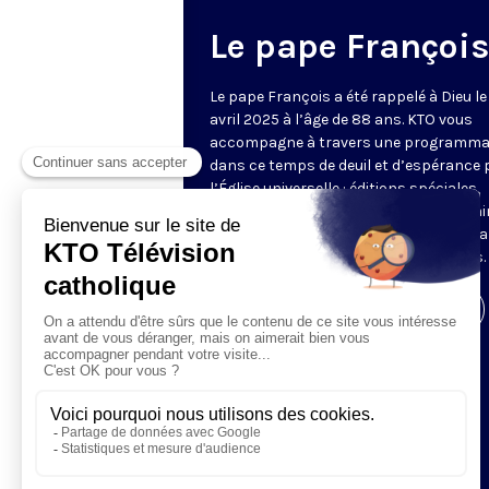
Le pape François
Le pape François a été rappelé à Dieu le
avril 2025 à l’âge de 88 ans. KTO vous
accompagne à travers une programma
dans ce temps de deuil et d’espérance 
l’Église universelle : éditions spéciales,
analyses, temps de prière, réactions, ai
que les discours et homélies qui ont m
les 12 années du pontificat de François.
Visiter la page de l'émission