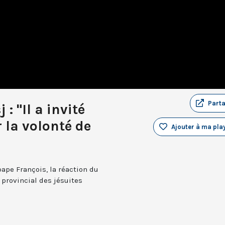
Part
 : "Il a invité
r la volonté de
Ajouter à ma play
ape François, la réaction du
 provincial des jésuites