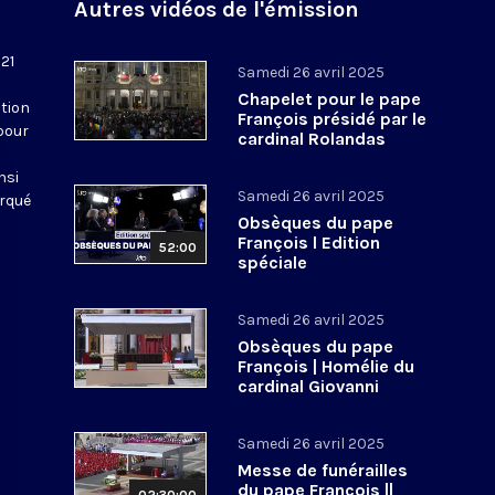
Autres vidéos de l'émission
 21
Samedi 26 avril 2025
Chapelet pour le pape
tion
François présidé par le
pour
cardinal Rolandas
Makrickas
nsi
Samedi 26 avril 2025
arqué
Obsèques du pape
François l Edition
52:00
spéciale
Samedi 26 avril 2025
Obsèques du pape
François | Homélie du
cardinal Giovanni
Battista Re, doyen du
Collège cardinalice
Samedi 26 avril 2025
Messe de funérailles
du pape François ||
02:30:00