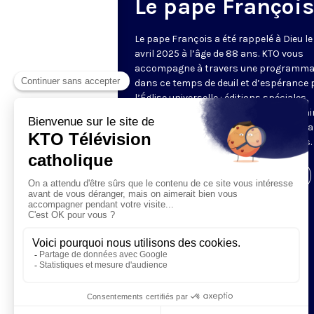
Le pape François
Le pape François a été rappelé à Dieu le
avril 2025 à l’âge de 88 ans. KTO vous
accompagne à travers une programma
dans ce temps de deuil et d’espérance 
l’Église universelle : éditions spéciales,
analyses, temps de prière, réactions, ai
que les discours et homélies qui ont m
les 12 années du pontificat de François.
Visiter la page de l'émission