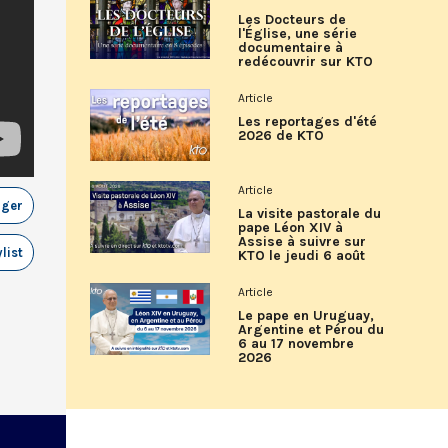
Les Docteurs de
l'Église, une série
documentaire à
redécouvrir sur KTO
Article
Les reportages d'été
2026 de KTO
Article
ager
La visite pastorale du
pape Léon XIV à
Assise à suivre sur
list
KTO le jeudi 6 août
Article
Le pape en Uruguay,
Argentine et Pérou du
6 au 17 novembre
2026