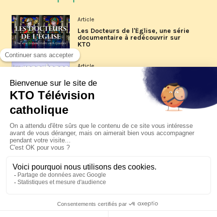
Article
Les Docteurs de l'Église, une série
documentaire à redécouvrir sur
KTO
Article
Les reportages d'été 2026 de KTO
Article
La visite pastorale du pape Léon
XIV à Assise à suivre sur KTO le
jeudi 6 août
Article
Le pape en Uruguay, Argentine et
Pérou du 6 au 17 novembre 2026