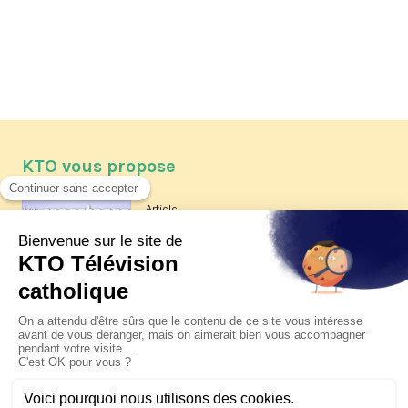
KTO vous propose
Article
Les reportages d'été 2026 de KTO
Article
La visite pastorale du pape Léon
XIV à Assise à suivre sur KTO le
jeudi 6 août
Article
Le pape en Uruguay, Argentine et