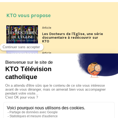
KTO vous propose
Article
Les Docteurs de l'Église, une série
documentaire à redécouvrir sur
KTO
Article
Les reportages d'été 2026 de KTO
Article
La visite pastorale du pape Léon
XIV à Assise à suivre sur KTO le
jeudi 6 août
Article
Le pape en Uruguay, Argentine et
Pérou du 6 au 17 novembre 2026