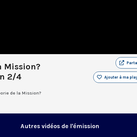
Part
la Mission?
on 2/4
Ajouter à ma play
éorie de la Mission?
Autres vidéos de l'émission