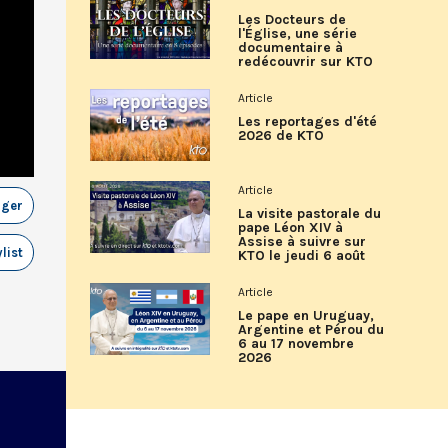
Les Docteurs de
l'Église, une série
documentaire à
redécouvrir sur KTO
Article
Les reportages d'été
2026 de KTO
Article
ager
La visite pastorale du
pape Léon XIV à
Assise à suivre sur
list
KTO le jeudi 6 août
Article
Le pape en Uruguay,
Argentine et Pérou du
6 au 17 novembre
2026