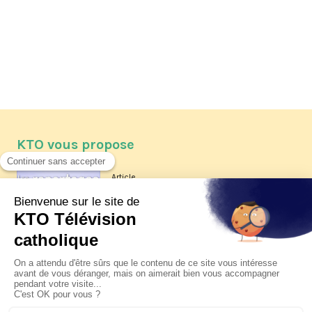
KTO vous propose
Article
Les reportages d'été 2026 de KTO
Article
La visite pastorale du pape Léon
XIV à Assise à suivre sur KTO le
jeudi 6 août
Article