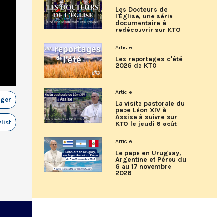
Les Docteurs de
l'Église, une série
documentaire à
redécouvrir sur KTO
Article
Les reportages d'été
2026 de KTO
Article
ager
La visite pastorale du
pape Léon XIV à
Assise à suivre sur
list
KTO le jeudi 6 août
Article
Le pape en Uruguay,
Argentine et Pérou du
6 au 17 novembre
2026