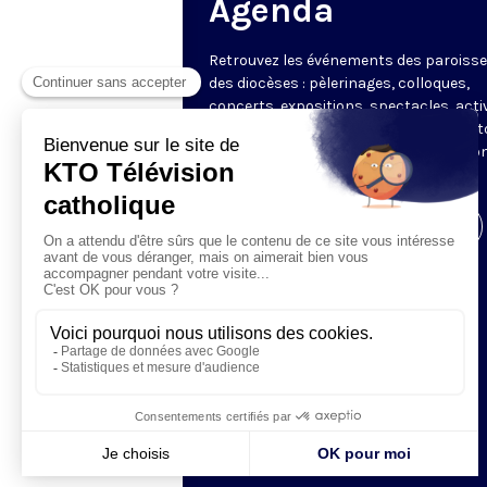
Agenda
Retrouvez les événements des paroisse
des diocèses : pèlerinages, colloques,
concerts, expositions, spectacles, acti
pour les enfants. Des rendez-vous part
en France sélectionnés par la rédactio
KTO.
Visiter la page de l'émission