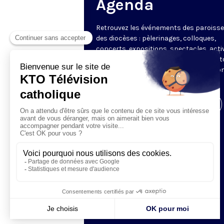
Agenda
Retrouvez les événements des paroisse
des diocèses : pèlerinages, colloques,
concerts, expositions, spectacles, acti
pour les enfants. Des rendez-vous part
en France sélectionnés par la rédactio
KTO.
Visiter la page de l'émission