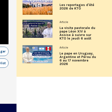
Les reportages d'été
2026 de KTO
Article
La visite pastorale du
pape Léon XIV à
Assise à suivre sur
KTO le jeudi 6 août
Article
ager
Le pape en Uruguay,
Argentine et Pérou du
6 au 17 novembre
list
2026