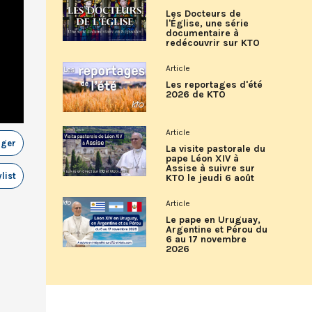
Les Docteurs de
l'Église, une série
documentaire à
redécouvrir sur KTO
Article
Les reportages d'été
2026 de KTO
Article
ager
La visite pastorale du
pape Léon XIV à
Assise à suivre sur
list
KTO le jeudi 6 août
Article
Le pape en Uruguay,
Argentine et Pérou du
6 au 17 novembre
2026