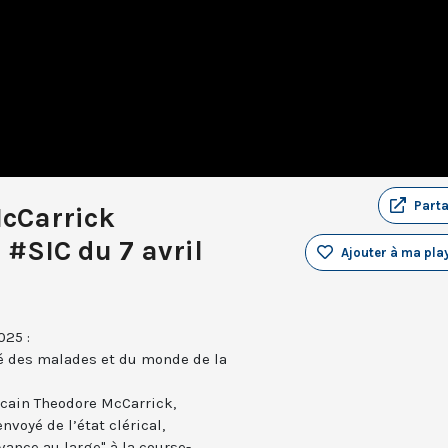
Part
cCarrick
#SIC du 7 avril
Ajouter à ma play
025 :
lé des malades et du monde de la
icain Theodore McCarrick,
voyé de l’état clérical,
vance au large" à la course-