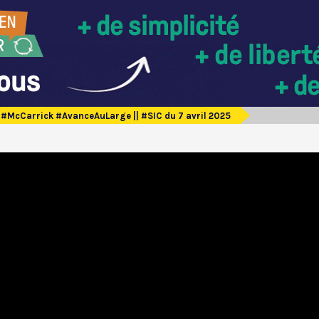
#McCarrick #AvanceAuLarge || #SIC du 7 avril 2025