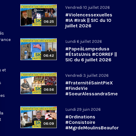
Vendredi 10 juillet 2026
#Violencessexuelles
#IA #Irak || SIC du 10
06:25
juillet 2026
tés
France
Lundi 6 juillet 2026
#PapeàLampedusa
#ÉtatsUnis #CORREF ||
06:42
SIC du 6 juillet 2026
s et
Vendredi 3 juillet 2026
#FraternitéSaintPieX
s
#FindeVie
06:56
#SoeurAlessandraSme
les
rilli || #SIC du 3 juillet
2026
Lundi 29 juin 2026
la
#Ordinations
t
#Consistoire
06:09
#MgrdeMoulinsBeaufor
t || #SIC du 29 juin