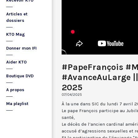
Recevoir KTO
Articles et
dossiers
KTO Mag
Donner mon IFI
Aider KTO
#PapeFrançois #M
#AvanceAuLarge || 
Boutique DVD
2025
A propos
07/04/2025
À la une dans SIC du lundi 7 avril 2
Ma playlist
Le pape François participe au Jubi
santé,
Le décès de l’ancien cardinal amér
accusé d’agressions sexuelles et ren
Et la participation de l’équipage "A