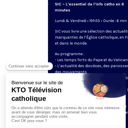
SIC – L’essentiel de l’info catho en 6
minutes
Lundi & Vendredi • 19h55 • Durée : 6 min
SIC
vous livre une sélection des actuali
marquantes de l’Église catholique, en 
et dans le monde.
Au programme :
- Les temps forts du Pape et du Vatican
- L’actualité des diocèses, des paroisse
des mouvements
- Les initiatives des catholiques engagé
dans le monde
- Les grands événements ecclésiaux et 
enjeux du moment pour la société
Un journal tout en images, préparé par 
rédaction de KTO, pour rester informé e
connecté à la vie de l’Église.