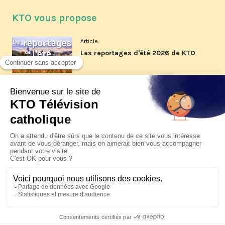
KTO vous propose
Article
Les reportages d'été 2026 de KTO
Article
La visite pastorale du pape Léon
XIV à Assise à suivre sur KTO le
jeudi 6 août
Article
Le pape en Uruguay, Argentine et
Pérou du 6 au 17 novembre 2026
© KTO 2026 —
Contact
—
Mentions légales