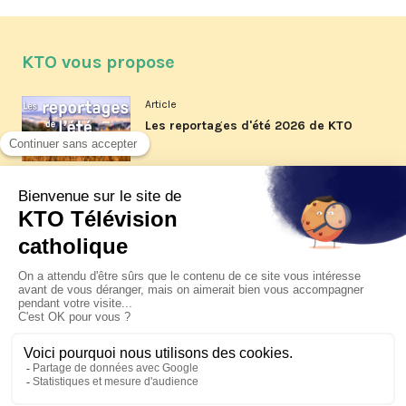
KTO vous propose
Article
Les reportages d'été 2026 de KTO
Article
La visite pastorale du pape Léon
XIV à Assise à suivre sur KTO le
jeudi 6 août
Article
Le pape en Uruguay, Argentine et
Pérou du 6 au 17 novembre 2026
© KTO 2026 —
Contact
—
Mentions légales