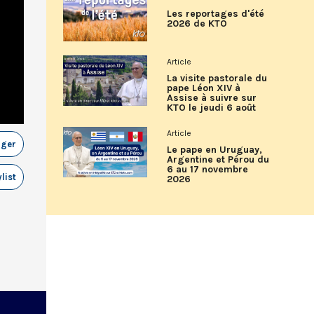
Les reportages d'été
2026 de KTO
Article
La visite pastorale du
pape Léon XIV à
Assise à suivre sur
KTO le jeudi 6 août
Article
ager
Le pape en Uruguay,
Argentine et Pérou du
6 au 17 novembre
list
2026