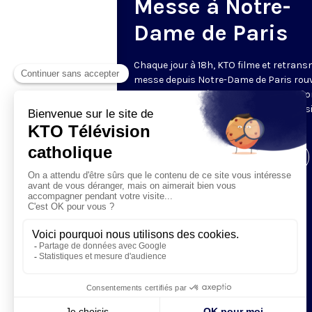
Messe à Notre-
Dame de Paris
Chaque jour à 18h, KTO filme et retrans
messe depuis Notre-Dame de Paris rouv
Les textes des Vêpres et de la messe so
presque toujours ceux qu’indiquent le s
www.aelf.org
.
Visiter la page de l'émission