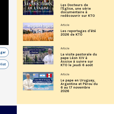
Les Docteurs de
l'Église, une série
documentaire à
redécouvrir sur KTO
Article
Les reportages d'été
2026 de KTO
Article
ager
La visite pastorale du
pape Léon XIV à
Assise à suivre sur
list
KTO le jeudi 6 août
Article
Le pape en Uruguay,
Argentine et Pérou du
6 au 17 novembre
2026