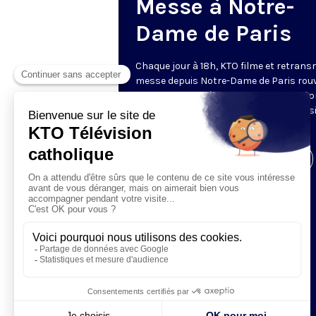
Messe à Notre-
Dame de Paris
Chaque jour à 18h, KTO filme et retrans
messe depuis Notre-Dame de Paris rouv
Les textes des Vêpres et de la messe so
presque toujours ceux qu’indiquent le s
www.aelf.org
.
Visiter la page de l'émission