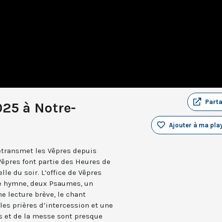
Part
025 à Notre-
Ajouter à ma play
retransmet les Vêpres depuis
Vêpres font partie des Heures de
elle du soir. L’office de Vêpres
ne hymne, deux Psaumes, un
 lecture brève, le chant
les prières d’intercession et une
es et de la messe sont presque