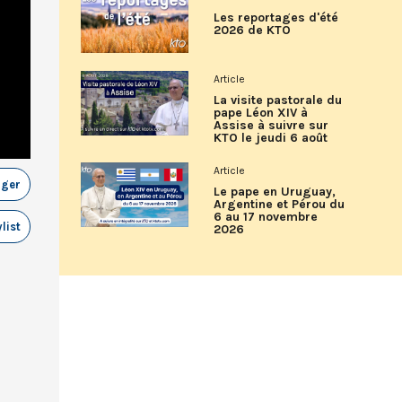
Les reportages d'été
2026 de KTO
Article
La visite pastorale du
pape Léon XIV à
Assise à suivre sur
KTO le jeudi 6 août
Article
ager
Le pape en Uruguay,
Argentine et Pérou du
6 au 17 novembre
list
2026