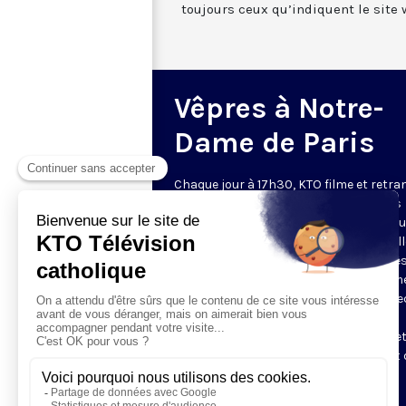
toujours ceux qu’indiquent le site 
Vêpres à Notre-
Dame de Paris
Chaque jour à 17h30, KTO filme et retr
les Vêpres depuis Notre-Dame de Paris
rouverte. Les Vêpres font partie des He
de l’Office divin, c’est la prière solennel
soir. L’office de Vêpres comprend, aprè
l’introduction, une hymne, deux Psaum
Cantique du Nouveau Testament, une le
brève, le chant d’actions de grâces du
Magnificat, les prières d’intercession e
brève oraison. Les textes des Vêpres et 
messe sont presque toujours ceux
qu’indiquent le site
www.aelf.org
.