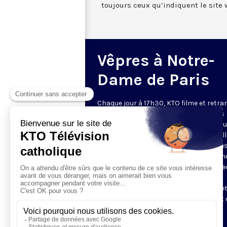
toujours ceux qu’indiquent le site 
Vêpres à Notre-
Dame de Paris
Chaque jour à 17h30, KTO filme et retr
les Vêpres depuis Notre-Dame de Paris
rouverte. Les Vêpres font partie des He
de l’Office divin, c’est la prière solennel
soir. L’office de Vêpres comprend, aprè
l’introduction, une hymne, deux Psaum
Cantique du Nouveau Testament, une le
brève, le chant d’actions de grâces du
Magnificat, les prières d’intercession e
brève oraison. Les textes des Vêpres et 
messe sont presque toujours ceux
qu’indiquent le site
www.aelf.org
.