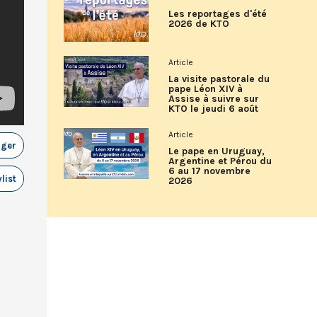
Les reportages d'été
2026 de KTO
Article
La visite pastorale du
pape Léon XIV à
Assise à suivre sur
KTO le jeudi 6 août
Article
ager
Le pape en Uruguay,
Argentine et Pérou du
6 au 17 novembre
list
2026