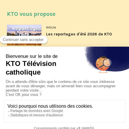
KTO vous propose
Article
Les reportages d'été 2026 de KTO
Article
La visite pastorale du pape Léon
XIV à Assise à suivre sur KTO le
jeudi 6 août
Article
Le pape en Uruguay, Argentine et
Pérou du 6 au 17 novembre 2026
© KTO 2026 —
Contact
—
Mentions légales