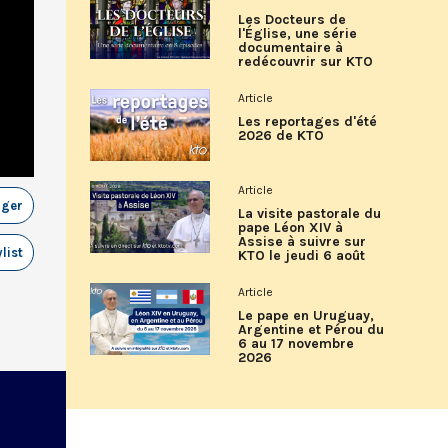
Les Docteurs de
l'Église, une série
documentaire à
redécouvrir sur KTO
Article
Les reportages d'été
2026 de KTO
Article
ager
La visite pastorale du
pape Léon XIV à
Assise à suivre sur
list
KTO le jeudi 6 août
Article
Le pape en Uruguay,
Argentine et Pérou du
6 au 17 novembre
2026