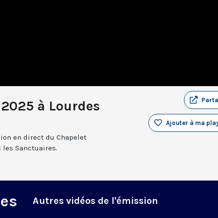
Part
 2025 à Lourdes
Ajouter à ma play
sion en direct du Chapelet
 les Sanctuaires.
des
Autres vidéos de l'émission