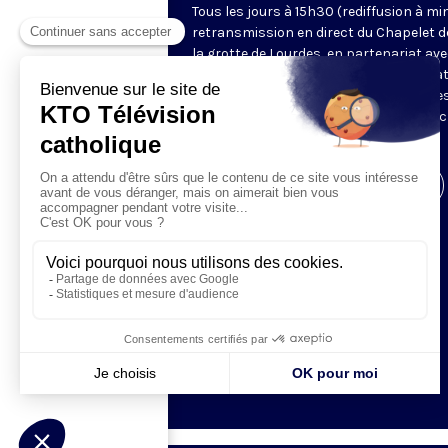
Tous les jours à 15h30 (rediffusion à min
retransmission en direct du Chapelet d
la grotte de Lourdes, en partenariat ave
Sanctuaires. Chaque jour, l'une des qua
méditations des mystères du Rosaire e
proposée en communion de prière avec
pèlerins à Lourdes.
Visiter la page de l'émission