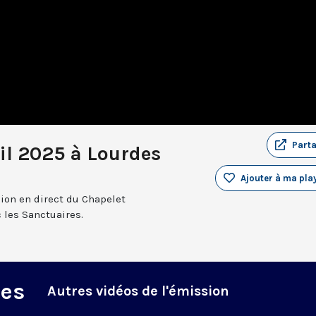
Part
il 2025 à Lourdes
Ajouter à ma play
sion en direct du Chapelet
 les Sanctuaires.
des
Autres vidéos de l'émission