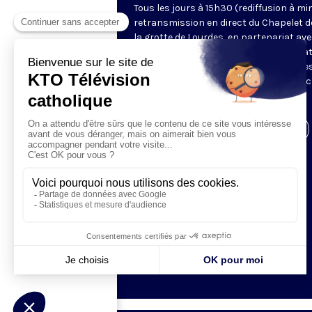
Tous les jours à 15h30 (rediffusion à min
retransmission en direct du Chapelet d
la grotte de Lourdes, en partenariat ave
Sanctuaires. Chaque jour, l'une des qua
méditations des mystères du Rosaire e
proposée en communion de prière avec
pèlerins à Lourdes.
Visiter la page de l'émission