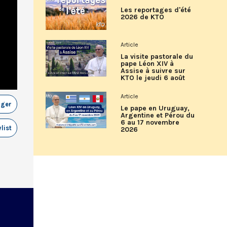
Les reportages d'été
2026 de KTO
Article
La visite pastorale du
pape Léon XIV à
Assise à suivre sur
KTO le jeudi 6 août
Article
ager
Le pape en Uruguay,
Argentine et Pérou du
6 au 17 novembre
list
2026