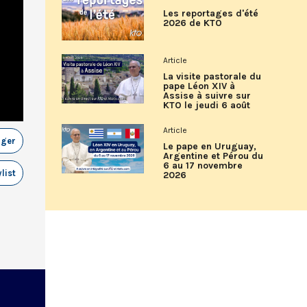
Les reportages d'été
2026 de KTO
Article
La visite pastorale du
pape Léon XIV à
Assise à suivre sur
KTO le jeudi 6 août
Article
ager
Le pape en Uruguay,
Argentine et Pérou du
6 au 17 novembre
list
2026