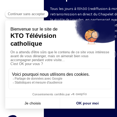
Tous les jours à 15h30 (rediffusion à min
retransmission en direct du Chapelet d
la grotte de Lourdes, en partenariat ave
Sanctuaires. Chaque jour, l'une des qua
méditations des mystères du Rosaire e
proposée en communion de prière avec
pèlerins à Lourdes.
Visiter la page de l'émission