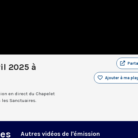
Part
il 2025 à
Ajouter à ma play
sion en direct du Chapelet
 les Sanctuaires.
des
Autres vidéos de l'émission