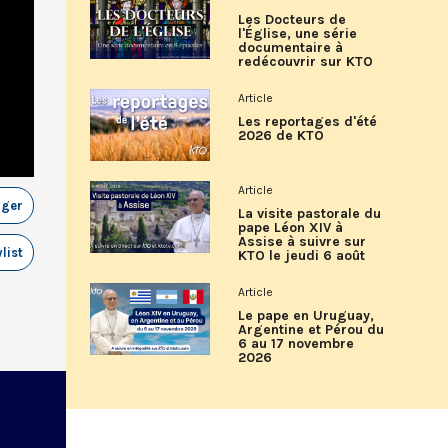
Les Docteurs de
l'Église, une série
documentaire à
redécouvrir sur KTO
Article
Les reportages d'été
2026 de KTO
Article
ager
La visite pastorale du
pape Léon XIV à
Assise à suivre sur
list
KTO le jeudi 6 août
Article
Le pape en Uruguay,
Argentine et Pérou du
6 au 17 novembre
2026