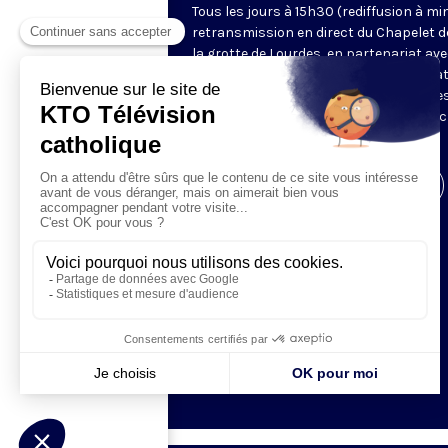
Tous les jours à 15h30 (rediffusion à min
retransmission en direct du Chapelet d
la grotte de Lourdes, en partenariat ave
Sanctuaires. Chaque jour, l'une des qua
méditations des mystères du Rosaire e
proposée en communion de prière avec
pèlerins à Lourdes.
Visiter la page de l'émission