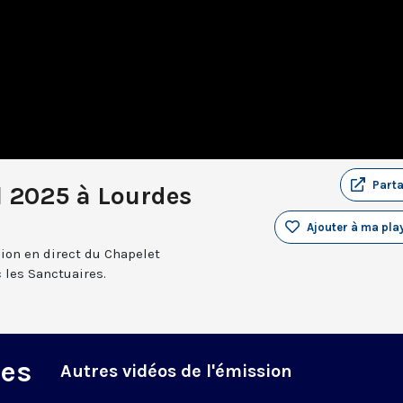
Part
l 2025 à Lourdes
Ajouter à ma play
sion en direct du Chapelet
 les Sanctuaires.
des
Autres vidéos de l'émission