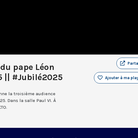
Part
 du pape Léon
5 || #Jubilé2025
Ajouter à ma play
onne la troisième audience
25. Dans la salle Paul VI. À
KTO.