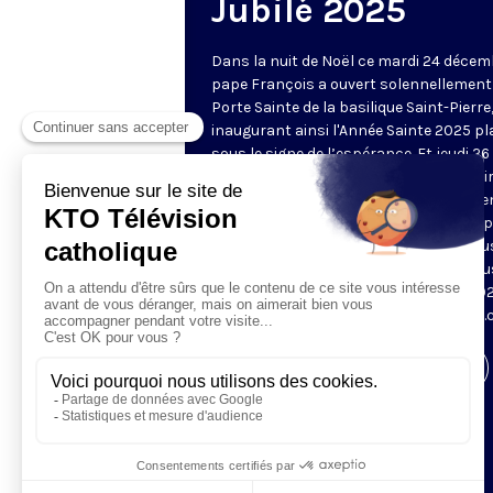
Jubilé 2025
Dans la nuit de Noël ce mardi 24 décemb
pape François a ouvert solennellement
Porte Sainte de la basilique Saint-Pierre
inaugurant ainsi l'Année Sainte 2025 pl
sous le signe de l’espérance. Et jeudi 26
décembre, le Saint-Père a choisi d'ouvri
seconde Porte Sainte au centre de déte
de Rebibbia dans le nord est de Rome, 
manifester la proximité de l'Eglise à tou
détenus. Ce Jubilé ordinaire, célébré tou
25 ans, s’étendra jusqu’au 6 janvier 202
évènement est à vivre sur KTO et ktotv
Visiter la page de l'émission