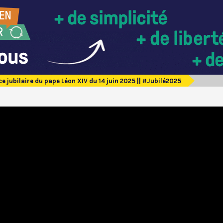
e jubilaire du pape Léon XIV du 14 juin 2025 || #Jubilé2025