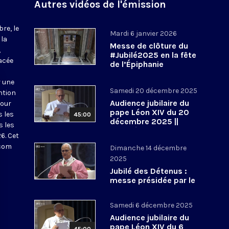
Autres vidéos de l'émission
re, le
Mardi 6 janvier 2026
 la
Messe de clôture du
,
#Jubilé2025 en la fête
acée
de l’Épiphanie
r une
Samedi 20 décembre 2025
ntion
Audience jubilaire du
pour
pape Léon XIV du 20
s les
45:00
décembre 2025 ||
s les
#Jubilé2025
6. Cet
.com
Dimanche 14 décembre
2025
Jubilé des Détenus :
messe présidée par le
pape Léon XIV en la
basilique Saint-Pierre
Samedi 6 décembre 2025
Audience jubilaire du
pape Léon XIV du 6
45:00