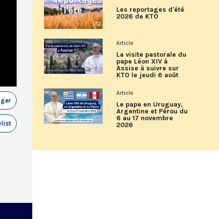
Les reportages d'été
2026 de KTO
Article
La visite pastorale du
pape Léon XIV à
Assise à suivre sur
KTO le jeudi 6 août
Article
ager
Le pape en Uruguay,
Argentine et Pérou du
6 au 17 novembre
list
2026