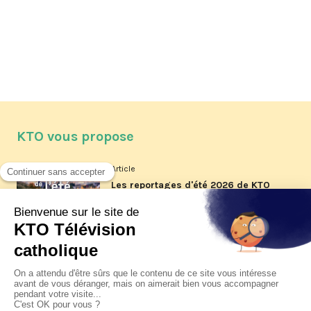
KTO vous propose
Article
Les reportages d'été 2026 de KTO
Article
La visite pastorale du pape Léon
XIV à Assise à suivre sur KTO le
jeudi 6 août
Article