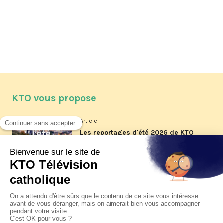
KTO vous propose
Article
Les reportages d'été 2026 de KTO
Article
La visite pastorale du pape Léon
XIV à Assise à suivre sur KTO le
jeudi 6 août
Article