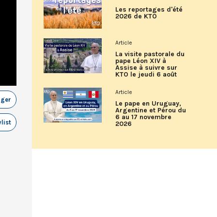
Les reportages d'été
2026 de KTO
Article
La visite pastorale du
pape Léon XIV à
Assise à suivre sur
KTO le jeudi 6 août
Article
ager
Le pape en Uruguay,
Argentine et Pérou du
6 au 17 novembre
list
2026