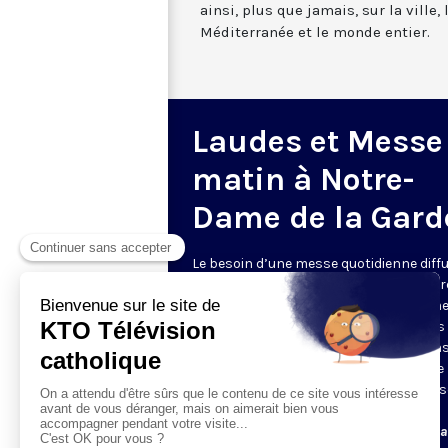
ainsi, plus que jamais, sur la ville,
Méditerranée et le monde entier.
Laudes et Messe
matin à Notre-
Dame de la Gard
Le besoin d’une messe quotidienne diff
la télévision a été exprimé d’une manièr
encore plus forte pendant le confinem
dans de nombreux pays francophones 
maintient depuis la reprise. KTO retran
en direct de la basilique Notre-Dame de 
Garde, à Marseille, les laudes et la mess
Le lundi à 7h25, la messe
Du mardi au samedi à 7h25, messe avec l