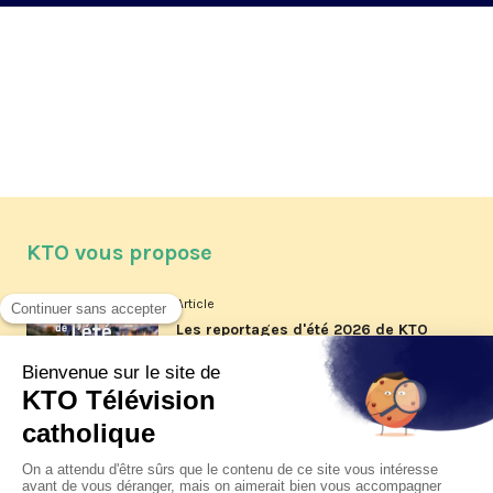
KTO vous propose
Article
Les reportages d'été 2026 de KTO
Article
La visite pastorale du pape Léon
XIV à Assise à suivre sur KTO le
jeudi 6 août