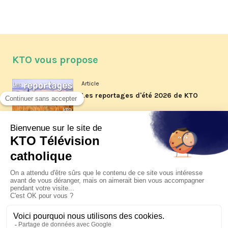
KTO vous propose
Article
Les reportages d'été 2026 de KTO
Article
La visite pastorale du pape Léon
XIV à Assise à suivre sur KTO le
jeudi 6 août
Article
Le pape en Uruguay, Argentine et
Pérou du 6 au 17 novembre 2026