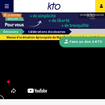
Contenu sponsorisé
Émissions
Célébrations diocésaines
Messe d’ordination épiscopale de Mgr Éric Bidot, évêque de Tulle
Faire un don à KTO