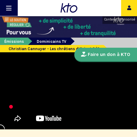
Contenu sponsorisé
Émissions
Dominicains TV
Christian Cannuyer - Les chrétiens d’Orient 3/6
Faire un don à KTO