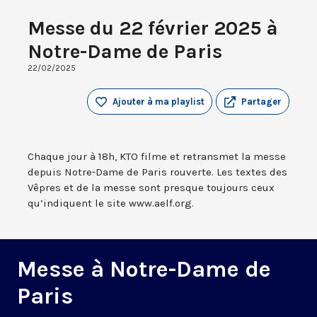
Messe du 22 février 2025 à
Notre-Dame de Paris
22/02/2025
Ajouter à ma playlist
Partager
Chaque jour à 18h, KTO filme et retransmet la messe
depuis Notre-Dame de Paris rouverte. Les textes des
Vêpres et de la messe sont presque toujours ceux
qu’indiquent le site www.aelf.org.
Messe à Notre-Dame de
Paris