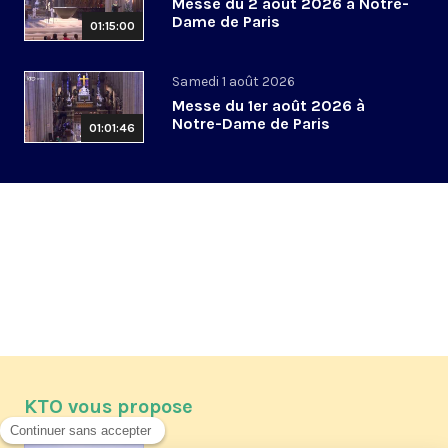
Messe du 2 août 2026 à Notre-
Dame de Paris
01:15:00
Samedi 1 août 2026
Messe du 1er août 2026 à
Notre-Dame de Paris
01:01:46
KTO vous propose