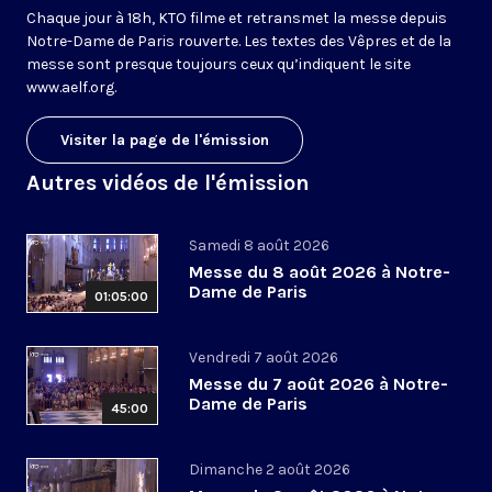
Chaque jour à 18h, KTO filme et retransmet la messe depuis
Notre-Dame de Paris rouverte. Les textes des Vêpres et de la
messe sont presque toujours ceux qu’indiquent le site
www.aelf.org
.
Visiter la page de l'émission
Autres vidéos de l'émission
Samedi 8 août 2026
Messe du 8 août 2026 à Notre-
Dame de Paris
01:05:00
Vendredi 7 août 2026
Messe du 7 août 2026 à Notre-
Dame de Paris
45:00
Dimanche 2 août 2026