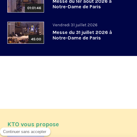
Messe du 1er août 2026 à
Notre-Dame de Paris
01:01:46
Vendredi 31 juillet 2026
Messe du 31 juillet 2026 à
Notre-Dame de Paris
45:00
KTO vous propose