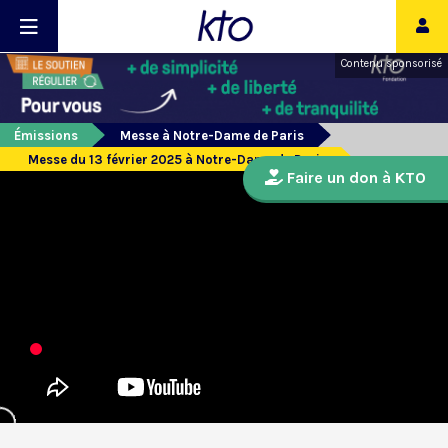
Contenu sponsorisé
Émissions
Messe à Notre-Dame de Paris
Messe du 13 février 2025 à Notre-Dame de Paris
Faire un don à KTO