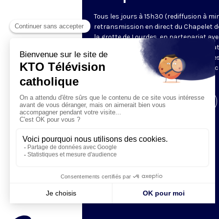
Tous les jours à 15h30 (rediffusion à min
retransmission en direct du Chapelet d
la grotte de Lourdes, en partenariat ave
Sanctuaires. Chaque jour, l'une des qua
méditations des mystères du Rosaire e
proposée en communion de prière avec
pèlerins à Lourdes.
Visiter la page de l'émission