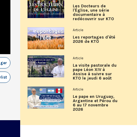
Les Docteurs de
l'Église, une série
documentaire à
redécouvrir sur KTO
Article
Les reportages d'été
2026 de KTO
Article
ager
La visite pastorale du
pape Léon XIV à
Assise à suivre sur
list
KTO le jeudi 6 août
Article
Le pape en Uruguay,
Argentine et Pérou du
6 au 17 novembre
2026