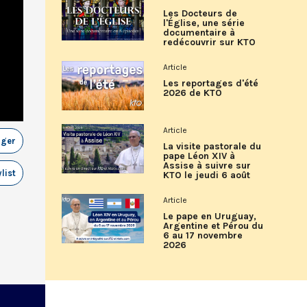
Les Docteurs de
l'Église, une série
documentaire à
redécouvrir sur KTO
Article
Les reportages d'été
2026 de KTO
Article
ager
La visite pastorale du
pape Léon XIV à
Assise à suivre sur
list
KTO le jeudi 6 août
Article
Le pape en Uruguay,
Argentine et Pérou du
6 au 17 novembre
2026