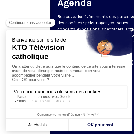
Agenda
Retrouvez les événements des paroisse
des diocèses : pèlerinages, colloques,
concerts, expositions, spectacles, acti
pour les enfants. Des rendez-vous part
en France sélectionnés par la rédactio
KTO.
Visiter la page de l'émission