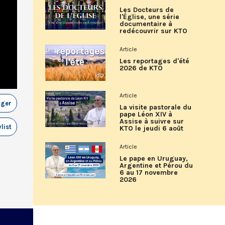
Les Docteurs de
l'Église, une série
documentaire à
redécouvrir sur KTO
Article
Les reportages d'été
2026 de KTO
Article
ager
La visite pastorale du
pape Léon XIV à
Assise à suivre sur
list
KTO le jeudi 6 août
Article
Le pape en Uruguay,
Argentine et Pérou du
6 au 17 novembre
2026