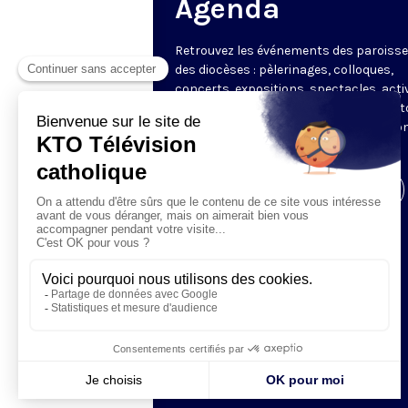
Agenda
Retrouvez les événements des paroisse
des diocèses : pèlerinages, colloques,
concerts, expositions, spectacles, acti
pour les enfants. Des rendez-vous part
en France sélectionnés par la rédactio
KTO.
Visiter la page de l'émission