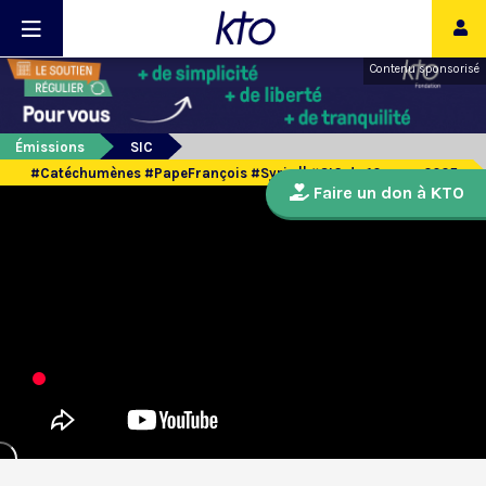
Contenu sponsorisé
Émissions
SIC
#Catéchumènes #PapeFrançois #Syrie || #SIC du 10 mars 2025
Faire un don à KTO