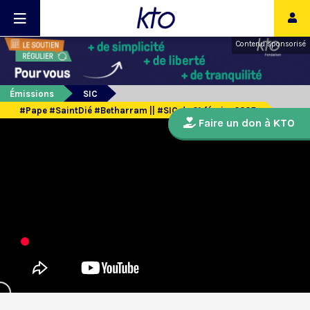
Contenu sponsorisé
Émissions
SIC
#Pape #SaintDié #Betharram || #SIC du 21 février 2025
Faire un don à KTO