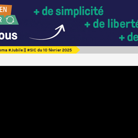
ma #Jubile || #SIC du 10 février 2025