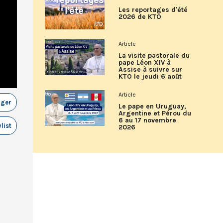
Les reportages d'été
2026 de KTO
Article
La visite pastorale du
pape Léon XIV à
Assise à suivre sur
KTO le jeudi 6 août
Article
ager
Le pape en Uruguay,
Argentine et Pérou du
6 au 17 novembre
list
2026