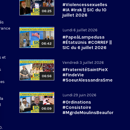
#Violencessexuelles
#IA #Irak || SIC du 10
06:25
juillet 2026
tés
France
Lundi 6 juillet 2026
#PapeàLampedusa
#ÉtatsUnis #CORREF ||
06:42
SIC du 6 juillet 2026
s et
Vendredi 3 juillet 2026
#FraternitéSaintPieX
s
#FindeVie
06:56
#SoeurAlessandraSme
les
rilli || #SIC du 3 juillet
2026
Lundi 29 juin 2026
la
#Ordinations
t
#Consistoire
06:09
#MgrdeMoulinsBeaufor
t || #SIC du 29 juin
2026
O.