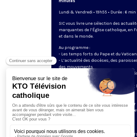
minutes
Lundi & Vendredi • 19h55 • Durée : 6 min
SIC
vous livre une sélection des actuali
marquantes de l’Église catholique, en 
et dans le monde.
Au programme :
- Les temps forts du Pape et du Vatican
- L’actualité des diocèses, des paroisse
des mouvements
- Les initiatives des catholiques engagé
dans le monde
- Les grands événements ecclésiaux et 
enjeux du moment pour la société
Un journal tout en images, préparé par 
rédaction de KTO, pour rester informé e
connecté à la vie de l’Église.
👉
SIC
, la sélection de l'info catholique,
chaque lundi et vendredi à 19h55 sur KT