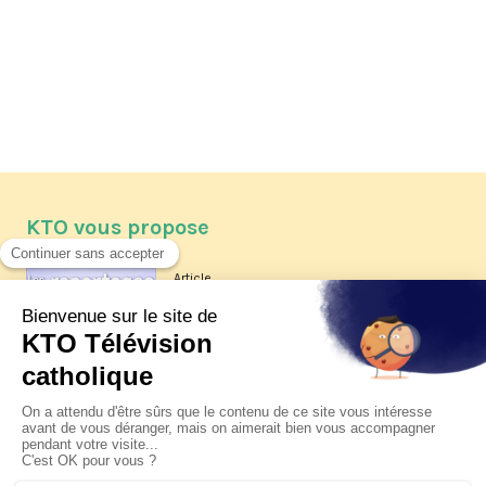
KTO vous propose
Article
Les reportages d'été 2026 de KTO
Article
La visite pastorale du pape Léon
XIV à Assise à suivre sur KTO le
jeudi 6 août
Article