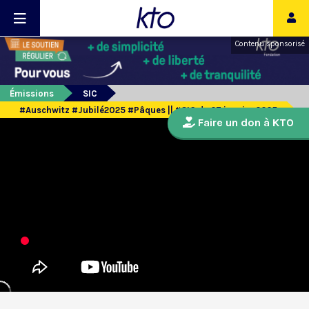
Contenu sponsorisé
Émissions
SIC
#Auschwitz #Jubilé2025 #Pâques || #SIC du 27 janvier 2025
Faire un don à KTO