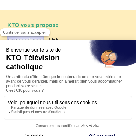
KTO vous propose
Article
Les reportages d'été 2026 de KTO
Article
La visite pastorale du pape Léon
XIV à Assise à suivre sur KTO le
jeudi 6 août
Article
Le pape en Uruguay, Argentine et
Pérou du 6 au 17 novembre 2026