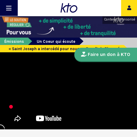
Contenu sponsorisé
Émissions
Un Coeur qui écoute
« Saint Joseph a intercédé pour nous » : Benoît de Blanpré
Faire un don à KTO