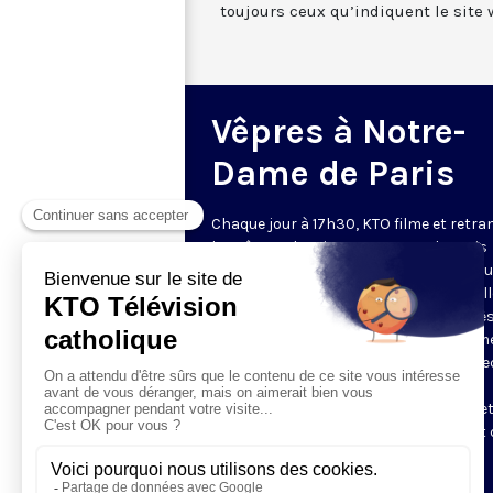
toujours ceux qu’indiquent le site 
Vêpres à Notre-
Dame de Paris
Chaque jour à 17h30, KTO filme et retr
les Vêpres depuis Notre-Dame de Paris
rouverte. Les Vêpres font partie des He
de l’Office divin, c’est la prière solennel
soir. L’office de Vêpres comprend, aprè
l’introduction, une hymne, deux Psaum
Cantique du Nouveau Testament, une le
brève, le chant d’actions de grâces du
Magnificat, les prières d’intercession e
brève oraison. Les textes des Vêpres et 
messe sont presque toujours ceux
qu’indiquent le site
www.aelf.org
.