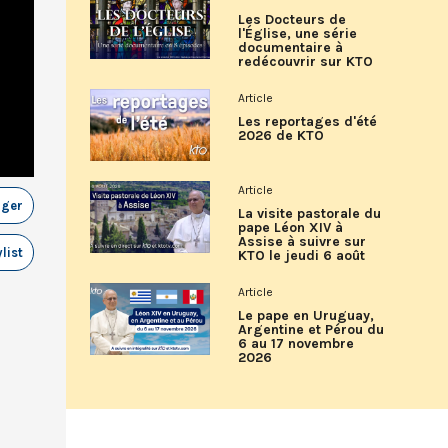
Les Docteurs de
l'Église, une série
documentaire à
redécouvrir sur KTO
Article
Les reportages d'été
2026 de KTO
Article
ager
La visite pastorale du
pape Léon XIV à
Assise à suivre sur
list
KTO le jeudi 6 août
Article
Le pape en Uruguay,
Argentine et Pérou du
6 au 17 novembre
2026