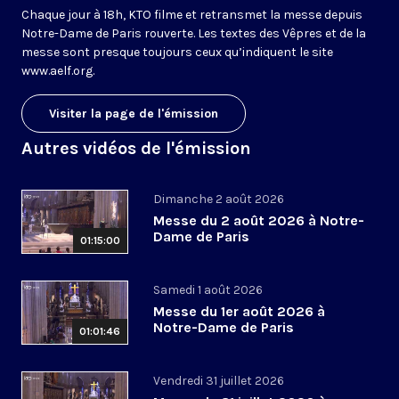
Chaque jour à 18h, KTO filme et retransmet la messe depuis
Notre-Dame de Paris rouverte. Les textes des Vêpres et de la
messe sont presque toujours ceux qu’indiquent le site
www.aelf.org
.
Visiter la page de l'émission
Autres vidéos de l'émission
Dimanche 2 août 2026
Messe du 2 août 2026 à Notre-
Dame de Paris
01:15:00
Samedi 1 août 2026
Messe du 1er août 2026 à
Notre-Dame de Paris
01:01:46
Vendredi 31 juillet 2026