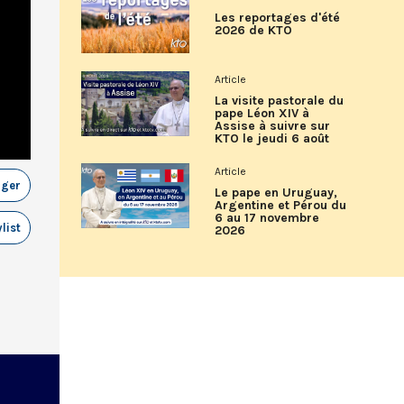
Les reportages d'été
2026 de KTO
Article
La visite pastorale du
pape Léon XIV à
Assise à suivre sur
KTO le jeudi 6 août
Article
ager
Le pape en Uruguay,
Argentine et Pérou du
6 au 17 novembre
list
2026