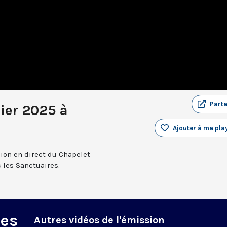
Part
ier 2025 à
Ajouter à ma play
sion en direct du Chapelet
 les Sanctuaires.
des
Autres vidéos de l'émission