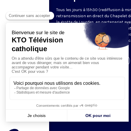
Tous les jours à 15h30 (rediffusion à min
retransmission en direct du Chapelet d
la grotte de Lourdes, en partenariat ave
Sanctuaires. Chaque jour, l'une des qua
méditations des mystères du Rosaire e
proposée en communion de prière avec
pèlerins à Lourdes.
Visiter la page de l'émission