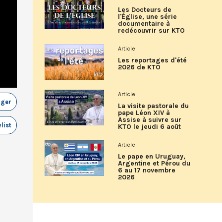
Les Docteurs de
l'Église, une série
documentaire à
redécouvrir sur KTO
Article
Les reportages d'été
2026 de KTO
Article
ager
La visite pastorale du
pape Léon XIV à
Assise à suivre sur
list
KTO le jeudi 6 août
Article
Le pape en Uruguay,
Argentine et Pérou du
6 au 17 novembre
2026