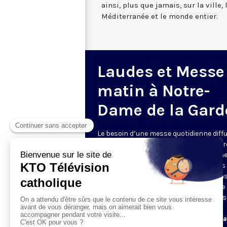
ainsi, plus que jamais, sur la ville,
Méditerranée et le monde entier.
Laudes et Messe
matin à Notre-
Dame de la Gard
Le besoin d’une messe quotidienne diff
la télévision a été exprimé d’une manièr
encore plus forte pendant le confinem
dans de nombreux pays francophones 
maintient depuis la reprise. KTO retran
en direct de la basilique Notre-Dame de 
Garde, à Marseille, les laudes et la mess
Le lundi à 7h25, la messe
Du mardi au samedi à 7h25, messe avec l