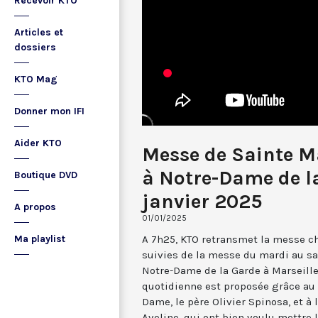
Recevoir KTO
Articles et
dossiers
KTO Mag
Donner mon IFI
Aider KTO
Messe de Sainte M
à Notre-Dame de la
Boutique DVD
janvier 2025
A propos
01/01/2025
A 7h25, KTO retransmet la messe ch
Ma playlist
suivies de la messe du mardi au sa
Notre-Dame de la Garde à Marseille
quotidienne est proposée grâce au 
Dame, le père Olivier Spinosa, et à
Aveline, qui ont bien voulu mettr