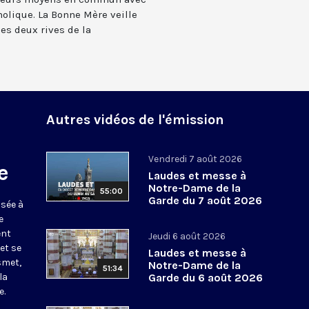
holique. La Bonne Mère veille
 les deux rives de la
Autres vidéos de l'émission
Vendredi 7 août 2026
e
Laudes et messe à
Notre-Dame de la
55:00
Garde du 7 août 2026
usée à
e
ent
Jeudi 6 août 2026
et se
Laudes et messe à
smet,
Notre-Dame de la
51:34
la
Garde du 6 août 2026
e.