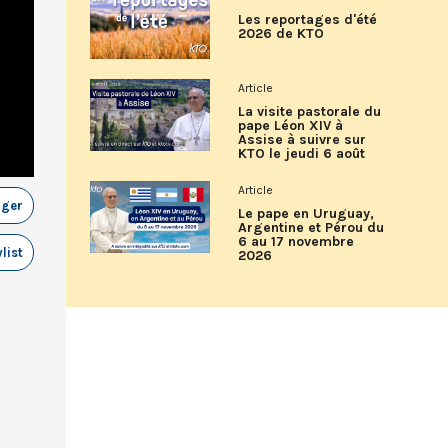
Les reportages d'été
2026 de KTO
Article
La visite pastorale du
pape Léon XIV à
Assise à suivre sur
KTO le jeudi 6 août
Article
ager
Le pape en Uruguay,
Argentine et Pérou du
6 au 17 novembre
list
2026