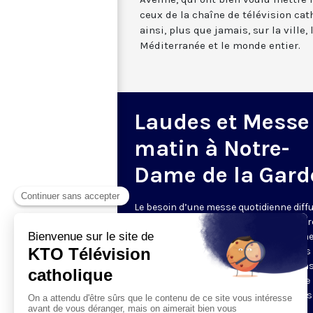
ceux de la chaîne de télévision cat
ainsi, plus que jamais, sur la ville,
Méditerranée et le monde entier.
Laudes et Messe
matin à Notre-
Dame de la Gard
Le besoin d’une messe quotidienne diff
la télévision a été exprimé d’une manièr
encore plus forte pendant le confinem
dans de nombreux pays francophones 
maintient depuis la reprise. KTO retran
en direct de la basilique Notre-Dame de 
Garde, à Marseille, les laudes et la mess
Le lundi à 7h25, la messe